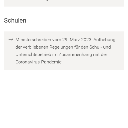
Ö
f
Schulen
f
n
e
Ministerschreiben vom 29. März 2023: Aufhebung
t
der verbliebenen Regelungen für den Schul- und
i
Unterrichtsbetrieb im Zusammenhang mit der
n
(
Coronavirus-Pandemie
e
Ö
i
f
n
f
e
n
m
e
n
t
e
i
u
n
e