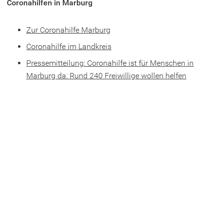
Coronahilfen in Marburg
(Öffnet
Zur Coronahilfe Marburg
in
(Öffnet
Coronahilfe im Landkreis
einem
in
Pressemitteilung: Coronahilfe
ist für Menschen in
neuen
einem
(Öffnet
Marburg da: Rund 240 Freiwillige wollen helfen
Tab)
neuen
in
Tab)
einem
neuen
Tab)