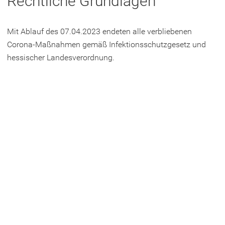
Rechtliche Grundlagen
e
t
Mit Ablauf des 07.04.2023 endeten alle verbliebenen
i
Corona-Maßnahmen gemäß Infektionsschutzgesetz und
n
hessischer Landesverordnung.
e
i
n
e
m
n
e
u
e
n
T
a
b