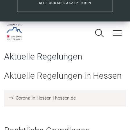
ALLE COOKIES AKZEPTIEREN
Aktuelle Regelungen
Aktuelle Regelungen in Hessen
(
Corona in Hessen | hessen.de
Ö
f
f
n