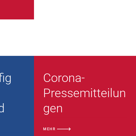
ig
Corona-
Pressemitteilun
d
gen
MEHR