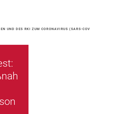
N UND DES RKI ZUM CORONAVIRUS (SARS-COV 2
est:
ßnah
rson