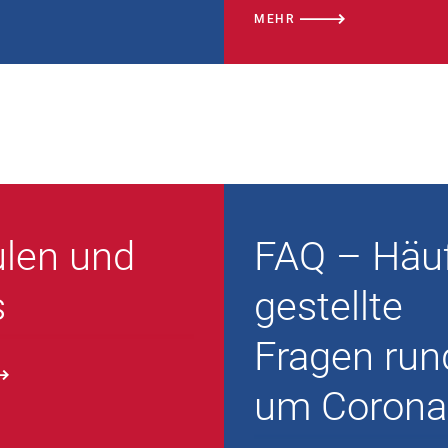
en
MEHR
len und
FAQ – Häuf
s
gestellte
Fragen run
um Corona